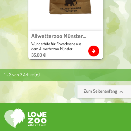
Allwetterzoo Münster...
Wundertüte für Erwachsene aus
dem Allwetterzoo Münster
Preis
35,00 €
1 - 3 von 3 Artikel(n)
Zum Seitenanfang
