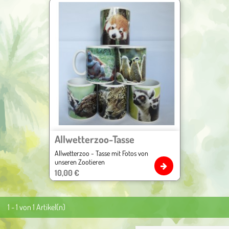
Allwetterzoo-Tasse
Allwetterzoo - Tasse mit Fotos von
unseren Zootieren
Preis
10,00 €
1 - 1 von 1 Artikel(n)